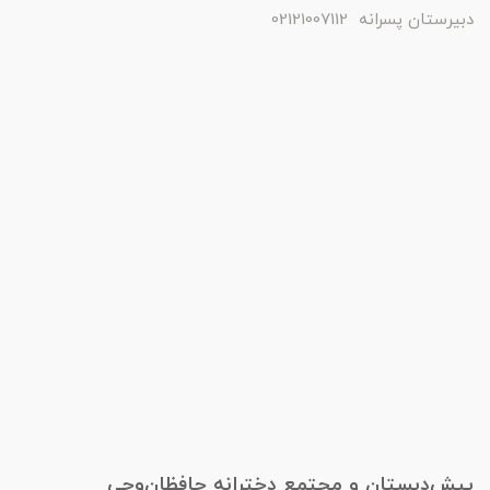
دبیرستان پسرانه 02121007112
پیش‌دبستان و مجتمع دخترانه حافظان‌وحی