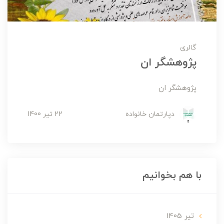
گالری
پژوهشگر ان
پژوهشگر ان
دپارتمان خانواده
22 تير 1400
با هم بخوانیم
تير 1405