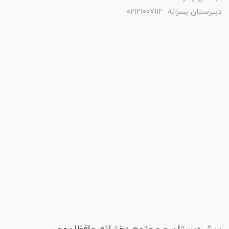
دبیرستان پسرانه 02121007112