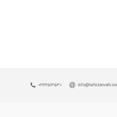
02122513530
info@hafezanvahi.c