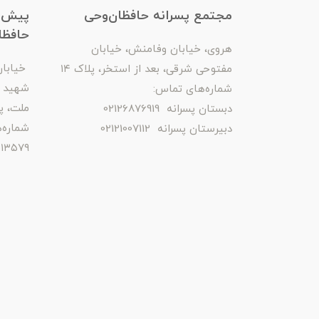
مجتمع پسرانه حافظان‌وحی
پیش‌د
حافظا
هروی، خیابان وفامنش، خیابان
خیابان 
مفتوحی شرقی، بعد از استخر، پلاک ۱۴
شهید 
شماره‌های تماس:
ملت، پلا
دبستان پسرانه 02126876919
شماره‌
دبیرستان پسرانه 02121007112
_ ۰۲۱۲۲۵۱۳۵۳۰