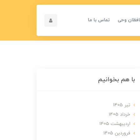
افظان وحی
تماس با ما
با هم بخوانیم
تير 1405
خرداد 1405
ارديبهشت 1405
فروردین 1405