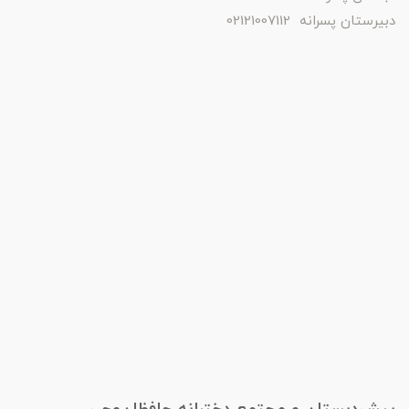
دبیرستان پسرانه 02121007112