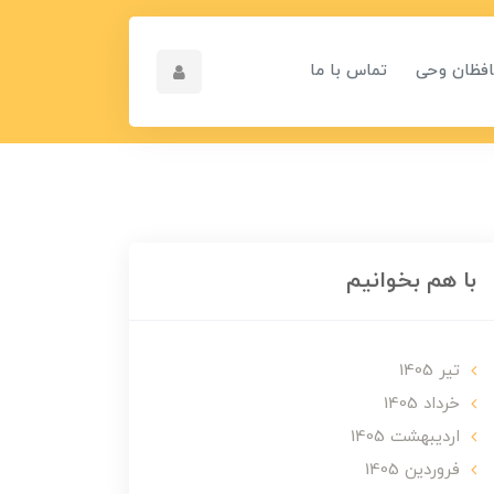
افظان وحی
تماس با ما
با هم بخوانیم
تير 1405
خرداد 1405
ارديبهشت 1405
فروردین 1405