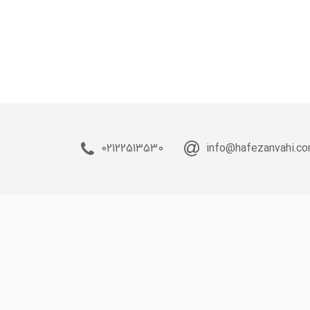
02122513530
info@hafezanvahi.c