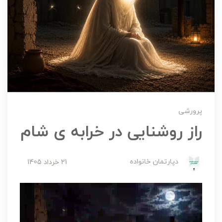
پرورشی
راز روشنایی در خرابه ی شام
دپارتمان خانواده
21 خرداد 1405