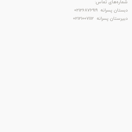
شماره‌های تماس:
دبستان پسرانه 02126876919
دبیرستان پسرانه 02121007112