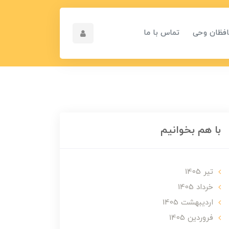
افظان وحی
تماس با ما
با هم بخوانیم
تير 1405
خرداد 1405
ارديبهشت 1405
فروردین 1405