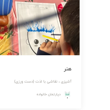
هنر
آشپزی ، نقاشی با لذت (دست ورزی)
دپارتمان خانواده