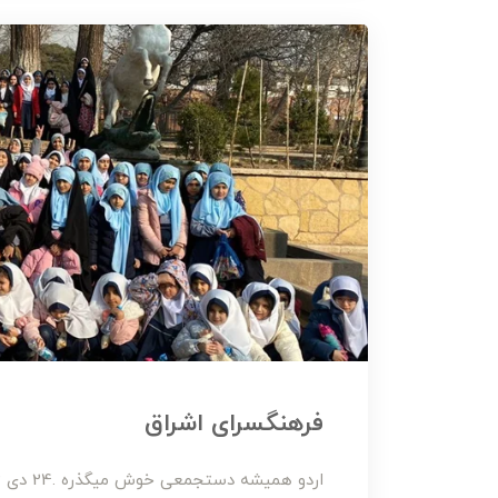
فرهنگسرای اشراق
اردو همیشه دستجمعی خوش میگذره .24 دی 1403 دبستان دخترانه حافظان وحی