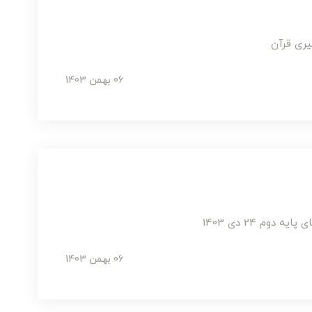
گیری قرآن
06 بهمن 1403
م 24 دی 1403
06 بهمن 1403